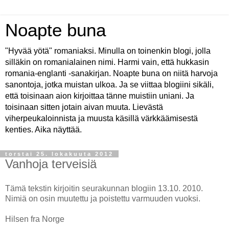
Noapte buna
"Hyvää yötä" romaniaksi. Minulla on toinenkin blogi, jolla
silläkin on romanialainen nimi. Harmi vain, että hukkasin
romania-englanti -sanakirjan. Noapte buna on niitä harvoja
sanontoja, jotka muistan ulkoa. Ja se viittaa blogiini sikäli,
että toisinaan aion kirjoittaa tänne muistiin uniani. Ja
toisinaan sitten jotain aivan muuta. Lievästä
viherpeukaloinnista ja muusta käsillä värkkäämisestä
kenties. Aika näyttää.
torstai 25. lokakuuta 2012
Vanhoja terveisiä
Tämä tekstin kirjoitin seurakunnan blogiin 13.10. 2010.
Nimiä on osin muutettu ja poistettu varmuuden vuoksi.
Hilsen fra Norge