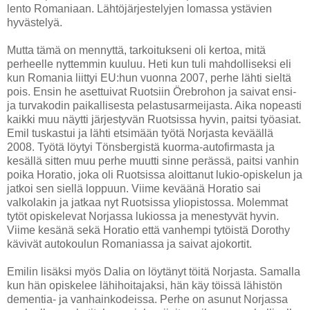
lento Romaniaan. Lähtöjärjestelyjen lomassa ystävien
hyvästelyä.
Mutta tämä on mennyttä, tarkoitukseni oli kertoa, mitä
perheelle nyttemmin kuuluu. Heti kun tuli mahdolliseksi eli
kun Romania liittyi EU:hun vuonna 2007, perhe lähti sieltä
pois. Ensin he asettuivat Ruotsiin Örebrohon ja saivat ensi-
ja turvakodin paikallisesta pelastusarmeijasta. Aika nopeasti
kaikki muu näytti järjestyvän Ruotsissa hyvin, paitsi työasiat.
Emil tuskastui ja lähti etsimään työtä Norjasta keväällä
2008. Työtä löytyi Tönsbergistä kuorma-autofirmasta ja
kesällä sitten muu perhe muutti sinne perässä, paitsi vanhin
poika Horatio, joka oli Ruotsissa aloittanut lukio-opiskelun ja
jatkoi sen siellä loppuun. Viime keväänä Horatio sai
valkolakin ja jatkaa nyt Ruotsissa yliopistossa. Molemmat
tytöt opiskelevat Norjassa lukiossa ja menestyvät hyvin.
Viime kesänä sekä Horatio että vanhempi tytöistä Dorothy
kävivät autokoulun Romaniassa ja saivat ajokortit.
Emilin lisäksi myös Dalia on löytänyt töitä Norjasta. Samalla
kun hän opiskelee lähihoitajaksi, hän käy töissä lähistön
dementia- ja vanhainkodeissa. Perhe on asunut Norjassa