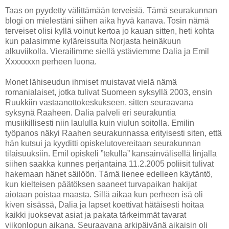
Taas on pyydetty välittämään terveisiä. Tämä seurakunnan
blogi on mielestäni siihen aika hyvä kanava. Tosin nämä
terveiset olisi kyllä voinut kertoa jo kauan sitten, heti kohta
kun palasimme kyläreissulta Norjasta heinäkuun
alkuviikolla. Vierailimme siellä ystäviemme Dalia ja Emil
Xxxxxxxn perheen luona.
Monet lähiseudun ihmiset muistavat vielä nämä
romanialaiset, jotka tulivat Suomeen syksyllä 2003, ensin
Ruukkiin vastaanottokeskukseen, sitten seuraavana
syksynä Raaheen. Dalia palveli eri seurakuntia
musiikillisesti niin laululla kuin viulun soitolla. Emilin
työpanos näkyi Raahen seurakunnassa erityisesti siten, että
hän kutsui ja kyyditti opiskelutovereitaan seurakunnan
tilaisuuksiin. Emil opiskeli ”tekulla” kansainvälisellä linjalla
siihen saakka kunnes perjantaina 11.2.2005 poliisit tulivat
hakemaan hänet säilöön. Tämä lienee edelleen käytäntö,
kun kielteisen päätöksen saaneet turvapaikan hakijat
aiotaan poistaa maasta. Sillä aikaa kun perheen isä oli
kiven sisässä, Dalia ja lapset koettivat hätäisesti hoitaa
kaikki juoksevat asiat ja pakata tärkeimmät tavarat
viikonlopun aikana. Seuraavana arkipäivänä aikaisin oli