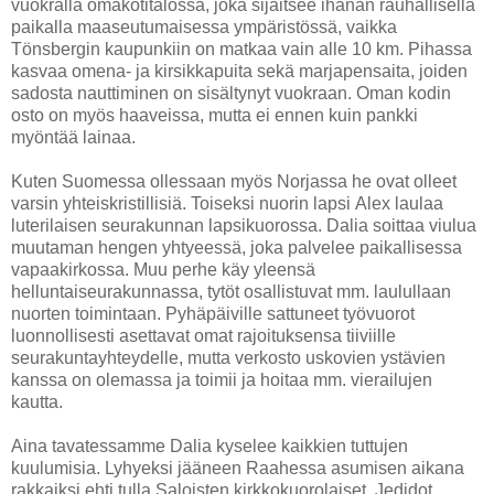
vuokralla omakotitalossa, joka sijaitsee ihanan rauhallisella
paikalla maaseutumaisessa ympäristössä, vaikka
Tönsbergin kaupunkiin on matkaa vain alle 10 km. Pihassa
kasvaa omena- ja kirsikkapuita sekä marjapensaita, joiden
sadosta nauttiminen on sisältynyt vuokraan. Oman kodin
osto on myös haaveissa, mutta ei ennen kuin pankki
myöntää lainaa.
Kuten Suomessa ollessaan myös Norjassa he ovat olleet
varsin yhteiskristillisiä. Toiseksi nuorin lapsi Alex laulaa
luterilaisen seurakunnan lapsikuorossa. Dalia soittaa viulua
muutaman hengen yhtyeessä, joka palvelee paikallisessa
vapaakirkossa. Muu perhe käy yleensä
helluntaiseurakunnassa, tytöt osallistuvat mm. laulullaan
nuorten toimintaan. Pyhäpäiville sattuneet työvuorot
luonnollisesti asettavat omat rajoituksensa tiiviille
seurakuntayhteydelle, mutta verkosto uskovien ystävien
kanssa on olemassa ja toimii ja hoitaa mm. vierailujen
kautta.
Aina tavatessamme Dalia kyselee kaikkien tuttujen
kuulumisia. Lyhyeksi jääneen Raahessa asumisen aikana
rakkaiksi ehti tulla Saloisten kirkkokuorolaiset, Jedidot,