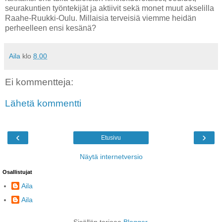
seurakuntien työntekijät ja aktiivit sekä monet muut akselilla
Raahe-Ruukki-Oulu. Millaisia terveisiä viemme heidän
perheelleen ensi kesänä?
Aila
klo
8.00
Ei kommentteja:
Lähetä kommentti
‹
›
Etusivu
Näytä internetversio
Osallistujat
Aila
Aila